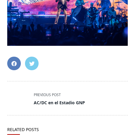
<span
PREVIOUS POST
class="nav-
AC/DC en el Estadio GNP
subtitle
screen-
reader-
text">Page</span>
RELATED POSTS