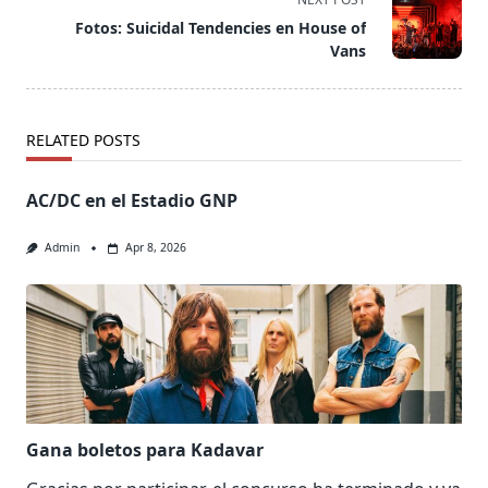
screen-
Fotos: Suicidal Tendencies en House of
reader-
Vans
text">Page</span>
RELATED POSTS
AC/DC en el Estadio GNP
Admin
Apr 8, 2026
Gana boletos para Kadavar