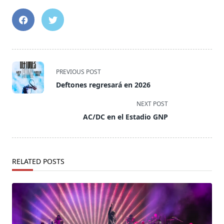
<span
PREVIOUS POST
class="nav-
Deftones regresará en 2026
subtitle
screen-
NEXT POST
reader-
AC/DC en el Estadio GNP
text">Page</span>
RELATED POSTS